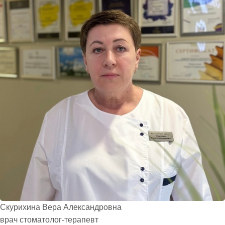
Скурихина Вера Александровна
врач стоматолог-терапевт