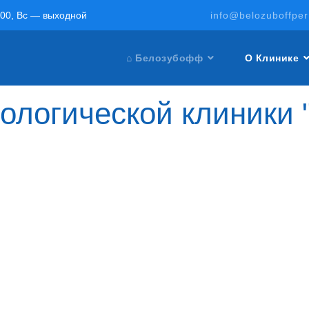
:00, Вс — выходной
info@belozuboffpe
⌂ Белозубофф
О Клинике
ологической клиники