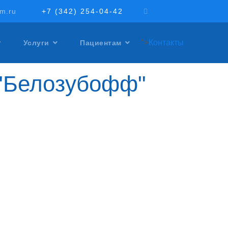
rm.ru
+7 (342) 254-04-42
">
Контакты
Услуги
Пациентам
 "Белозубофф"